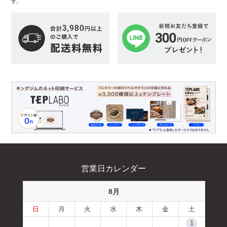
す。
営業日カレンダー
8月
日
月
火
水
木
金
土
1