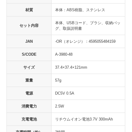
材質
本体：ABS樹脂、ステンレス
本体、USBコード、ブラシ、収納バッ
セット内容
グ、取扱説明書
JAN
-OR（オレンジ）：4595055484159
S/CODE
A-3980-48
サイズ
37.4×37.4×121mm
重量
57g
電源
DC5V 0.5A
消費電力
2.5W
充電電池
リチウムイオン電池3.7V 300mAh