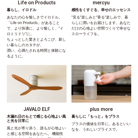
Life on Products
mercyu
暮らし、イロドル
感性をくすぐる、幸せのエッセンス
あなたの心を愉しさでイロドル。
"見る"楽しみと"香る"楽しみで、暮
「Life on Products」があること
らしに潤いをお届けします。あなた
で、より快適に、より愉しく、”イ
だけの心地よい空間づくりで幸せな
ロトリドリ”に。
スローライフを。
ちょっとした驚きとよろこび、新し
い暮らしのカタチが、
潤い、心満たされる時間と体験にな
るように。
JAVALO ELF
plus more
木漏れ日のもとで感じる心地よい風
暮らしに「もっと」をプラス
と光を日常に
プラスの価値を日常に。あるといい
風と光が寄り添う、誰もが心地よい
なを、うれしいプライスで。
と感じる空間をあなたへ。 機能性