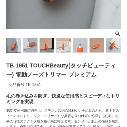
ライト・シーリングファン
アクセサリー・消耗品
アウトレット
TB-1951 TOUCHBeauty(タッチビューティ
ー) 電動ノーズトリマー プレミアム
商品番号
TB-1951
毛の巻き込みを防ぎ、快適な使用感とスピーディなトリ
ミングを実現
360°立体円形の刃先に、ステンレス鋼の鋭利な刃を組み合わせ、鼻毛をス
ピーディにトリミング。デリケートな鼻腔を傷つけずに処理するため、お
手入れ後のチクチク感を最小限に抑えます。センサーが肌との接触を感知
すると、自動で電源ONに。ボタン操作が不要で片手でも簡単にご使用いた