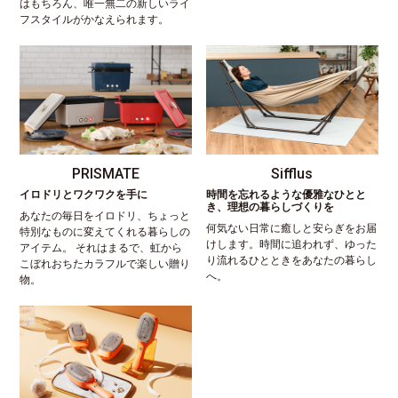
はもちろん、唯一無二の新しいライ
フスタイルがかなえられます。
PRISMATE
Sifflus
イロドリとワクワクを手に
時間を忘れるような優雅なひとと
き、理想の暮らしづくりを
あなたの毎日をイロドリ、ちょっと
何気ない日常に癒しと安らぎをお届
特別なものに変えてくれる暮らしの
けします。時間に追われず、ゆった
アイテム。 それはまるで、虹から
り流れるひとときをあなたの暮らし
こぼれおちたカラフルで楽しい贈り
へ。
物。