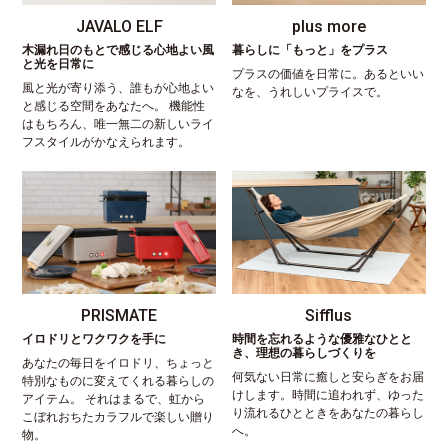
JAVALO ELF
plus more
木漏れ日のもとで感じる心地よい風
暮らしに「もっと」をプラス
と光を日常に
プラスの価値を日常に。あるといい
風と光が寄り添う、誰もが心地よい
なを、うれしいプライスで。
と感じる空間をあなたへ。 機能性
はもちろん、唯一無二の新しいライ
フスタイルがかなえられます。
PRISMATE
Sifflus
イロドリとワクワクを手に
時間を忘れるような優雅なひとと
き、理想の暮らしづくりを
あなたの毎日をイロドリ、ちょっと
何気ない日常に癒しと安らぎをお届
特別なものに変えてくれる暮らしの
けします。時間に追われず、ゆった
アイテム。 それはまるで、虹から
り流れるひとときをあなたの暮らし
こぼれおちたカラフルで楽しい贈り
へ。
物。