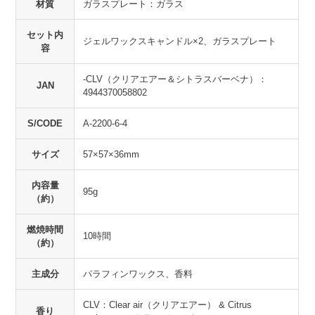
材質
ガラスプレート：ガラス
セット内
ジェルワックスキャンドル×2、ガラスプレート
容
-CLV（クリアエアー＆シトラスバーベナ）：
JAN
4944370058802
S/CODE
A-2200-6-4
サイズ
57×57×36mm
内容量
95g
（約）
燃焼時間
10時間
（約）
主成分
パラフィンワックス、香料
CLV：Clear air（クリアエアー） & Citrus
香り