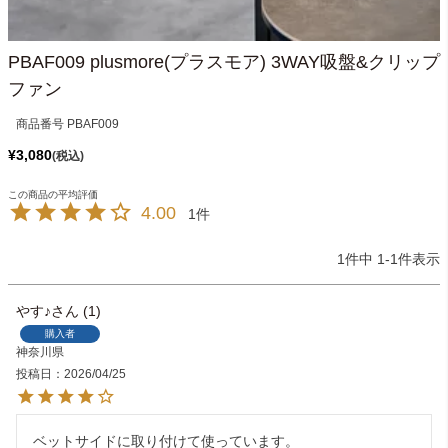
PBAF009 plusmore(プラスモア) 3WAY吸盤&クリップ
ファン
商品番号
PBAF009
¥
3,080
税込
4.00
1
1
件中
1
-
1
件表示
やす♪
1
購入者
神奈川県
投稿日
2026/04/25
ベットサイドに取り付けて使っています。
