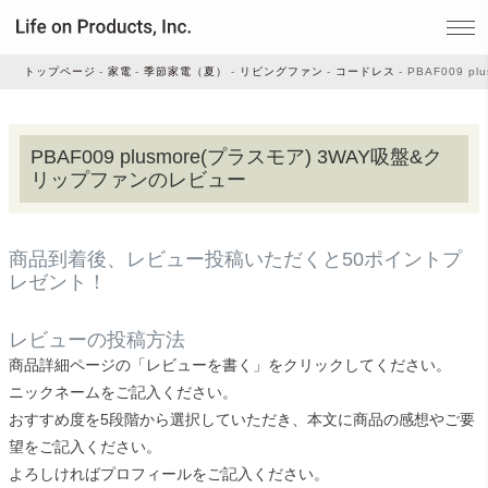
トップページ
家電
季節家電（夏）
リビングファン
コードレス
PBAF009 
家電
PBAF009 plusmore(プラスモア) 3WAY吸盤&ク
リップファンのレビュー
家事・生活雑貨
商品到着後、レビュー投稿いただくと50ポイントプ
ルームフレグランス
レゼント！
レビューの投稿方法
ビューティー
商品詳細ページの「レビューを書く」をクリックしてください。
ニックネームをご記入ください。
おすすめ度を5段階から選択していただき、本文に商品の感想やご要
デジタル雑貨
望をご記入ください。
よろしければプロフィールをご記入ください。