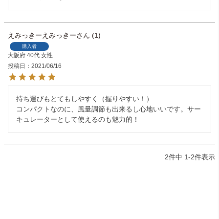
えみっきーえみっきー
1
購入者
大阪府
40代
女性
投稿日
2021/06/16
持ち運びもとてもしやすく（握りやすい！）

コンパクトなのに、風量調節も出来るし心地いいです。サー
キュレーターとして使えるのも魅力的！
2
件中
1
-
2
件表示