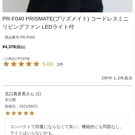
PR-F040 PRISMATE(プリズメイト) コードレスミニ
リビングファン LEDライト付
商品番号
PR-F040
¥
4,378
税込
5.00
2
2
件中
1
-
2
件表示
北口真奈美
1
非公開
投稿日
2021/08/21
コンパクトで邪魔にならなくて良い。機能的にも問題なし。
ライトはいらないかも。