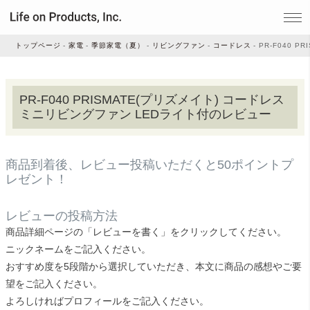
トップページ
家電
季節家電（夏）
リビングファン
コードレス
PR-F040 
家電
PR-F040 PRISMATE(プリズメイト) コードレス
ミニリビングファン LEDライト付のレビュー
家事・生活雑貨
商品到着後、レビュー投稿いただくと50ポイントプ
ルームフレグランス
レゼント！
レビューの投稿方法
ビューティー
商品詳細ページの「レビューを書く」をクリックしてください。
ニックネームをご記入ください。
おすすめ度を5段階から選択していただき、本文に商品の感想やご要
デジタル雑貨
望をご記入ください。
よろしければプロフィールをご記入ください。