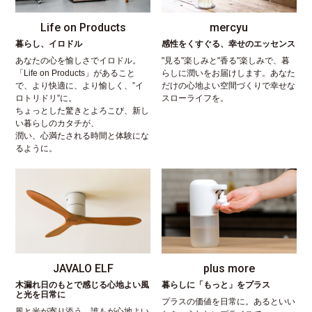
Life on Products
mercyu
暮らし、イロドル
感性をくすぐる、幸せのエッセンス
あなたの心を愉しさでイロドル。
"見る"楽しみと"香る"楽しみで、暮
「Life on Products」があること
らしに潤いをお届けします。あなた
で、より快適に、より愉しく、”イ
だけの心地よい空間づくりで幸せな
ロトリドリ”に。
スローライフを。
ちょっとした驚きとよろこび、新し
い暮らしのカタチが、
潤い、心満たされる時間と体験にな
るように。
JAVALO ELF
plus more
木漏れ日のもとで感じる心地よい風
暮らしに「もっと」をプラス
と光を日常に
プラスの価値を日常に。あるといい
風と光が寄り添う、誰もが心地よい