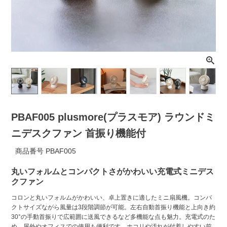
ライト・シーリングファン
アクセサリー・消耗品
アウトレット
PBAF005 plusmore(プラスモア) ラウンドミ
ニデスクファン 首振り機能付
商品番号
PBAF005
丸いフォルムとコンパクトさがかわいい充電式ミニデス
クファン
コロンと丸いフォルムがかわいい、卓上置きに適したミニ扇風機。コンパ
クトサイズながら風量は3段階調節が可能。左右自動首振り機能と上向き約
30°の手動首振りで広範囲に送風できるなど多機能な点も魅力。充電式のた
め、屋外やオフィスでの使用も便利です。ホコリや汚れが付着しやすい前