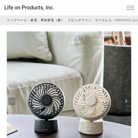
トップページ
家電
季節家電（夏）
リビングファン
コードレス
PBAF005 
家電
家事・生活雑貨
ルームフレグランス
ビューティー
デジタル雑貨