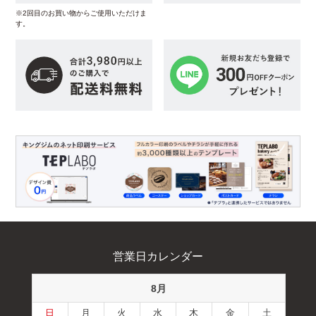
※2回目のお買い物からご使用いただけま
す。
営業日カレンダー
8月
日
月
火
水
木
金
土