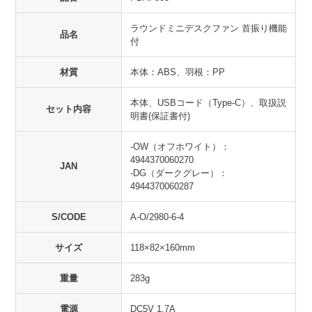
ラウンドミニデスクファン 首振り機能
品名
付
材質
本体：ABS、羽根：PP
本体、USBコード（Type-C）、取扱説
セット内容
明書(保証書付)
-OW（オフホワイト）：
4944370060270
JAN
-DG（ダークグレー）：
4944370060287
S/CODE
A-O/2980-6-4
サイズ
118×82×160mm
重量
283g
電源
DC5V 1.7A