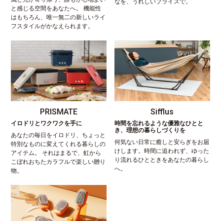
なを、うれしいプライスで。
と感じる空間をあなたへ。 機能性
はもちろん、唯一無二の新しいライ
フスタイルがかなえられます。
PRISMATE
Sifflus
イロドリとワクワクを手に
時間を忘れるような優雅なひとと
き、理想の暮らしづくりを
あなたの毎日をイロドリ、ちょっと
何気ない日常に癒しと安らぎをお届
特別なものに変えてくれる暮らしの
けします。時間に追われず、ゆった
アイテム。 それはまるで、虹から
り流れるひとときをあなたの暮らし
こぼれおちたカラフルで楽しい贈り
へ。
物。