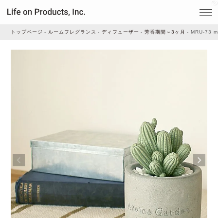
トップページ
ルームフレグランス
ディフューザー
芳香期間～3ヶ月
MRU-73 
家電
家事・生活雑貨
ルームフレグランス
ビューティー
デジタル雑貨