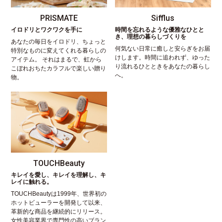
PRISMATE
Sifflus
イロドリとワクワクを手に
時間を忘れるような優雅なひとと
き、理想の暮らしづくりを
あなたの毎日をイロドリ、ちょっと
何気ない日常に癒しと安らぎをお届
特別なものに変えてくれる暮らしの
けします。時間に追われず、ゆった
アイテム。 それはまるで、虹から
り流れるひとときをあなたの暮らし
こぼれおちたカラフルで楽しい贈り
へ。
物。
TOUCHBeauty
キレイを愛し、キレイを理解し、キ
レイに触れる。
TOUCHBeautyは1999年、世界初の
ホットビューラーを開発して以来、
革新的な商品を継続的にリリース。
女性美容業界で専門性の高いブラン