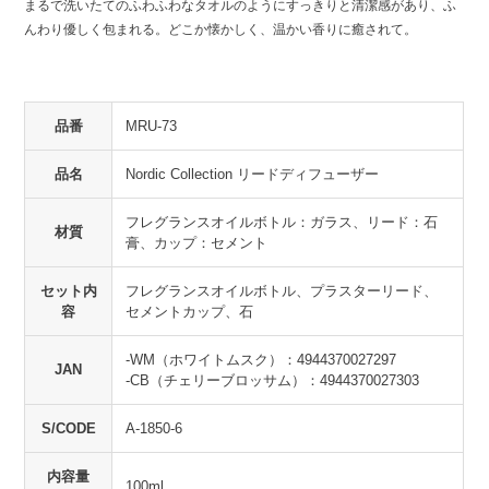
まるで洗いたてのふわふわなタオルのようにすっきりと清潔感があり、ふ
んわり優しく包まれる。どこか懐かしく、温かい香りに癒されて。
品番
MRU-73
品名
Nordic Collection リードディフューザー
フレグランスオイルボトル：ガラス、リード：石
材質
膏、カップ：セメント
セット内
フレグランスオイルボトル、プラスターリード、
容
セメントカップ、石
-WM（ホワイトムスク）：4944370027297
JAN
-CB（チェリーブロッサム）：4944370027303
S/CODE
A-1850-6
内容量
100ml