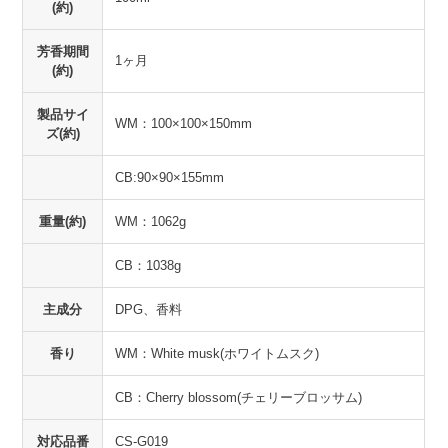
(約)
芳香期間
1ヶ月
(約)
製品サイ
WM：100×100×150mm
ズ(約)
CB:90×90×155mm
重量(約)
WM：1062g
CB：1038g
主成分
DPG、香料
香り
WM：White musk(ホワイトムスク)
CB：Cherry blossom(チェリーブロッサム)
対応品番
CS-G019