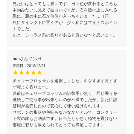
見た目はとっても可愛いです。日々色が変わるところも
本物みたいに見えて面白いですが、石を瓶の上に入れる
際に、瓶の中に石が何個か入っちゃいました…（汗）

瓶にダイレクトに置くのが、少々私にはマイナスポイン
トでした。

あと、シトラス系の香りがあると良いな〜と思います。
bun
1
女性
投稿日
2018/12/21
チェリーブロッサムを選択しました。キツすぎず薄すぎ
ず程よく香ります。

以前はチェリーブロッサムの詰替用が無く、同じ香りを
継続して使う事が出来ないのが不満でしたが、新たに詰
替用が発売したので安心して使い続けられます。

サボテンの形状や色味もなかなかリアルで、コンクリー
ト製の鉢もお洒落です。日当たりが悪く植物を置けない
部屋に彩りも添えられてとっても満足してます。