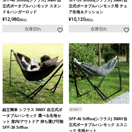
SFF-40 Sifflus(シフラス) 3WAY自
SFF-39 Sifflus(シフラス) 3WAY自
立式ポータブルハンモック スタン
立式ポータブルハンモック用 チェ
ド＆ハンガーロッド
ア生地＆クッション
¥
12,980
¥
10,120
税込
税込
在庫切れ
在庫切れ
組立簡単 シフラス 3WAY 自立式ポ
販売終了
ータブルハンモック 選べる生地セ
SFF-46 Sifflus(シフラス) 3WAY自
ット 室内/アウトドア 持ち運び可能
立式ポータブルハンモック エスニ
SFF-38 Sifflus
ック 生地セット