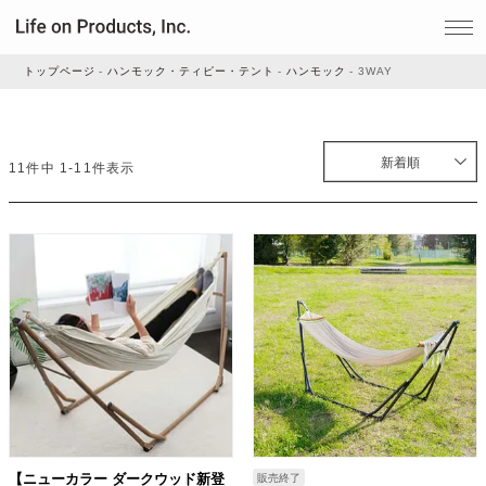
トップページ
ハンモック・ティピー・テント
ハンモック
3WAY
家電
新着順
11
件中
1
-
11
件表示
家事・生活雑貨
ルームフレグランス
ビューティー
デジタル雑貨
【ニューカラー ダークウッド新登
販売終了