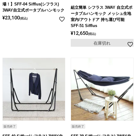
ライト・シーリングファン
場！】SFF-04 Sifflus(シフラス)
組立簡単 シフラス 3WAY 自立式ポ
3WAY自立式ポータブルハンモック
ータブルハンモック メッシュ生地
¥
23,100
税込
室内/アウトドア 持ち運び可能
アクセサリー・消耗品
SFF-51 Sifflus
¥
12,650
税込
在庫切れ
アウトレット
販売終了
販売終了