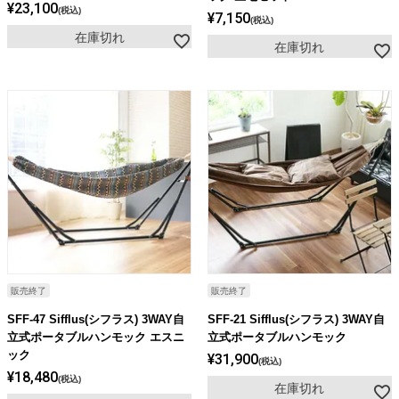
¥
23,100
税込
¥
7,150
税込
在庫切れ
在庫切れ
販売終了
販売終了
SFF-47 Sifflus(シフラス) 3WAY自
SFF-21 Sifflus(シフラス) 3WAY自
立式ポータブルハンモック エスニ
立式ポータブルハンモック
ック
¥
31,900
税込
¥
18,480
税込
在庫切れ