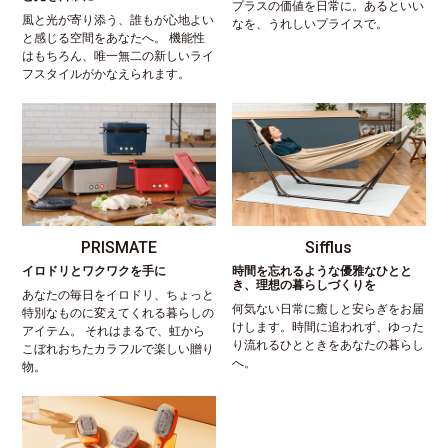
プラスの価値を日常に。あるといい
風と光が寄り添う、誰もが心地よい
なを、うれしいプライスで。
と感じる空間をあなたへ。 機能性
はもちろん、唯一無二の新しいライ
フスタイルがかなえられます。
PRISMATE
Sifflus
イロドリとワクワクを手に
時間を忘れるような優雅なひとと
き、理想の暮らしづくりを
あなたの毎日をイロドリ、ちょっと
何気ない日常に癒しと安らぎをお届
特別なものに変えてくれる暮らしの
けします。時間に追われず、ゆった
アイテム。 それはまるで、虹から
り流れるひとときをあなたの暮らし
こぼれおちたカラフルで楽しい贈り
へ。
物。