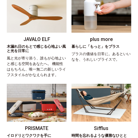
JAVALO ELF
plus more
木漏れ日のもとで感じる心地よい風
暮らしに「もっと」をプラス
と光を日常に
プラスの価値を日常に。あるといい
風と光が寄り添う、誰もが心地よい
なを、うれしいプライスで。
と感じる空間をあなたへ。 機能性
はもちろん、唯一無二の新しいライ
フスタイルがかなえられます。
PRISMATE
Sifflus
イロドリとワクワクを手に
時間を忘れるような優雅なひとと