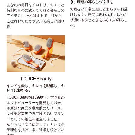
き、理想の暮らしづくりを
あなたの毎日をイロドリ、ちょっと
何気ない日常に癒しと安らぎをお届
特別なものに変えてくれる暮らしの
けします。時間に追われず、ゆった
アイテム。 それはまるで、虹から
り流れるひとときをあなたの暮らし
こぼれおちたカラフルで楽しい贈り
へ。
物。
TOUCHBeauty
キレイを愛し、キレイを理解し、キ
レイに触れる。
TOUCHBeautyは1999年、世界初の
ホットビューラーを開発して以来、
革新的な商品を継続的にリリース。
女性美容業界で専門性の高いブラン
ドとしての地位を確立しました。
私たちは『安全に美しく』という企
業理念を掲げ、常に追求し続けてい