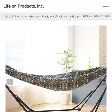
トップページ
ハンモック・ティピー・テント
ハンモック
3WAY
SFF-47 Si
家電
家事・生活雑貨
ルームフレグランス
ビューティー
デジタル雑貨