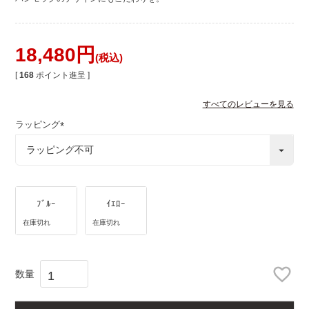
18,480
税込
[
168
ポイント進呈 ]
すべてのレビューを見る
ラッピング
(
必
須
)
ﾌﾞﾙｰ
ｲｴﾛｰ
在庫切れ
在庫切れ