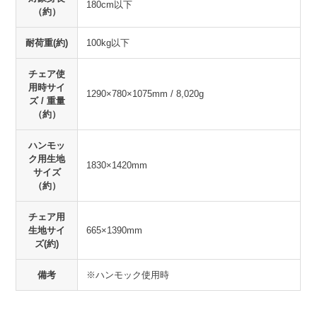
180cm以下
（約）
耐荷重(約)
100kg以下
チェア使
用時サイ
1290×780×1075mm / 8,020g
ズ / 重量
（約）
ハンモッ
ク用生地
1830×1420mm
サイズ
（約）
チェア用
生地サイ
665×1390mm
ズ(約)
備考
※ハンモック使用時