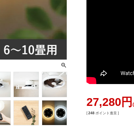
27,280
[
248
ポイント進呈 ]