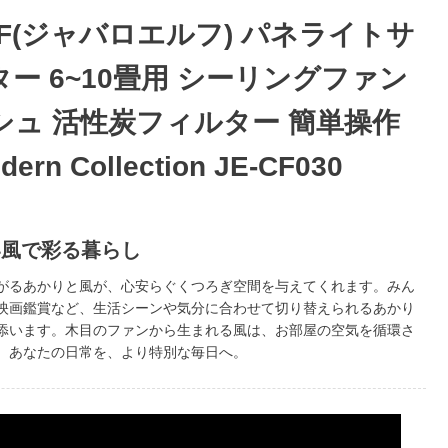
ELF(ジャバロエルフ) パネライトサ
ー 6~10畳用 シーリングファン
シュ 活性炭フィルター 簡単操作
rn Collection JE-CF030
い風で彩る暮らし
がるあかりと風が、心安らぐくつろぎ空間を与えてくれます。みん
映画鑑賞など、生活シーンや気分に合わせて切り替えられるあかり
添います。木目のファンから生まれる風は、お部屋の空気を循環さ
。あなたの日常を、より特別な毎日へ。