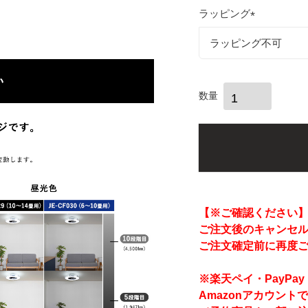
ラッピング
(
必
須
)
【※ご確認ください
ご注文後のキャンセ
ご注文確定前に再度
※楽天ペイ・PayP
Amazonアカウント