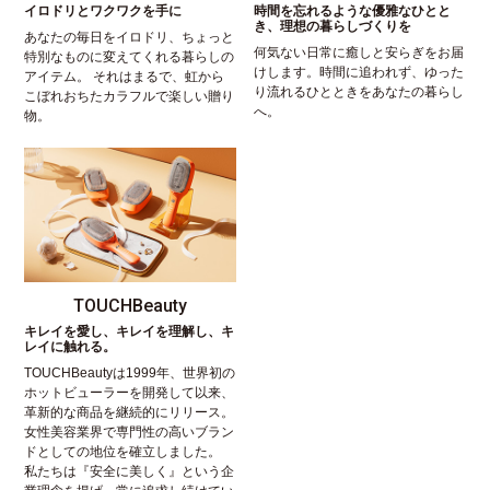
イロドリとワクワクを手に
時間を忘れるような優雅なひとと
き、理想の暮らしづくりを
あなたの毎日をイロドリ、ちょっと
何気ない日常に癒しと安らぎをお届
特別なものに変えてくれる暮らしの
けします。時間に追われず、ゆった
アイテム。 それはまるで、虹から
り流れるひとときをあなたの暮らし
こぼれおちたカラフルで楽しい贈り
へ。
物。
TOUCHBeauty
キレイを愛し、キレイを理解し、キ
レイに触れる。
TOUCHBeautyは1999年、世界初の
ホットビューラーを開発して以来、
革新的な商品を継続的にリリース。
女性美容業界で専門性の高いブラン
ドとしての地位を確立しました。
私たちは『安全に美しく』という企