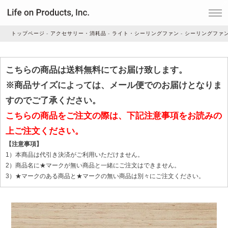
トップページ
アクセサリー・消耗品
ライト・シーリングファン
シーリングファ
家電
こちらの商品は送料無料にてお届け致します。
※商品サイズによっては、メール便でのお届けとなりま
家事・生活雑貨
すのでご了承ください。
こちらの商品をご注文の際は、下記注意事項をお読みの
上ご注文ください。
ルームフレグランス
【注意事項】
1）本商品は代引き決済がご利用いただけません。
ビューティー
2）商品名に★マークが無い商品と一緒にご注文はできません。
3）★マークのある商品と★マークの無い商品は別々にご注文ください。
デジタル雑貨