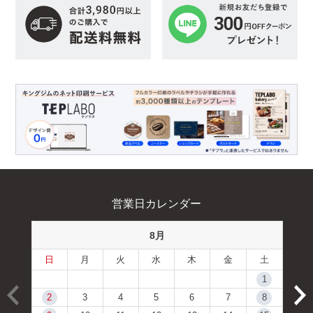
営業日カレンダー
8月
日
月
火
水
木
金
土
1
2
3
4
5
6
7
8