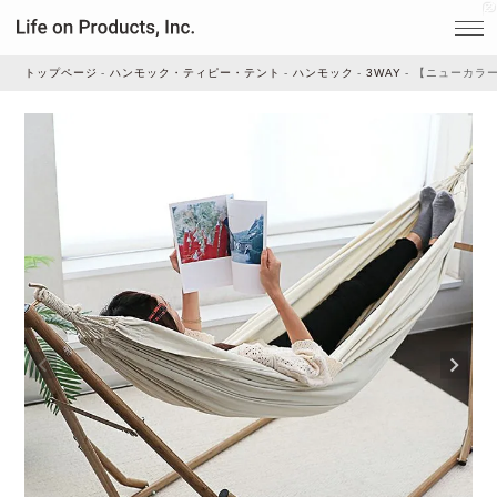
トップページ
ハンモック・ティピー・テント
ハンモック
3WAY
【ニューカラー 
家電
家事・生活雑貨
ルームフレグランス
ビューティー
デジタル雑貨