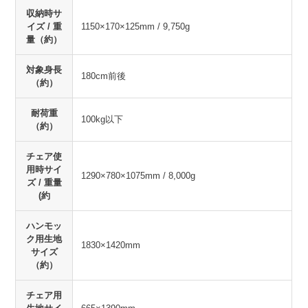
収納時サ
イズ / 重
1150×170×125mm / 9,750g
量（約）
対象身長
180cm前後
（約）
耐荷重
100kg以下
（約）
チェア使
用時サイ
1290×780×1075mm / 8,000g
ズ / 重量
(約
ハンモッ
ク用生地
1830×1420mm
サイズ
（約）
チェア用