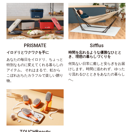
PRISMATE
Sifflus
イロドリとワクワクを手に
時間を忘れるような優雅なひとと
き、理想の暮らしづくりを
あなたの毎日をイロドリ、ちょっと
何気ない日常に癒しと安らぎをお届
特別なものに変えてくれる暮らしの
けします。時間に追われず、ゆった
アイテム。 それはまるで、虹から
り流れるひとときをあなたの暮らし
こぼれおちたカラフルで楽しい贈り
へ。
物。
TOUCHBeauty