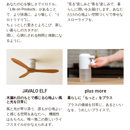
あなたの心を愉しさでイロドル。
"見る"楽しみと"香る"楽しみで、暮
「Life on Products」があること
らしに潤いをお届けします。あなた
で、より快適に、より愉しく、”イ
だけの心地よい空間づくりで幸せな
ロトリドリ”に。
スローライフを。
ちょっとした驚きとよろこび、新し
い暮らしのカタチが、
潤い、心満たされる時間と体験にな
るように。
JAVALO ELF
plus more
木漏れ日のもとで感じる心地よい風
暮らしに「もっと」をプラス
と光を日常に
プラスの価値を日常に。あるといい
風と光が寄り添う、誰もが心地よい
なを、うれしいプライスで。
と感じる空間をあなたへ。 機能性
はもちろん、唯一無二の新しいライ
フスタイルがかなえられます。