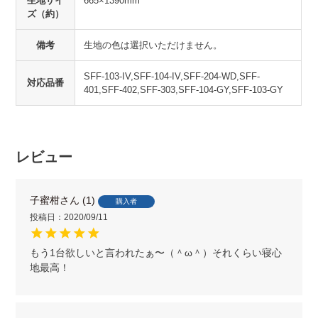
生地サイ
665×1390mm
ズ（約）
備考
生地の色は選択いただけません。
SFF-103-IV,SFF-104-IV,SFF-204-WD,SFF-
対応品番
401,SFF-402,SFF-303,SFF-104-GY,SFF-103-GY
レビュー
子蜜柑
1
購入者
投稿日
2020/09/11
もう1台欲しいと言われたぁ〜（＾ω＾）それくらい寝心
地最高！