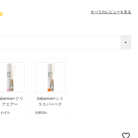
すべてのレビューを見る
00
tabamoe×クリ
itabamoe×シト
アエアー
ラスバーベナ
りわずか
在庫切れ