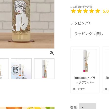
5.
ラッピング
(
必
須
)
itabamoe×ブラ
i
ックアンバー
残りわずか
残