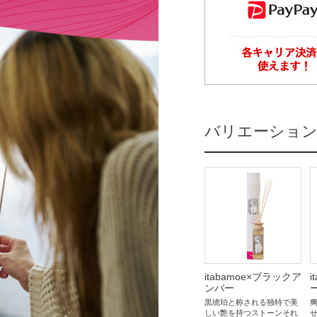
バリエーショ
itabamoe×ブラックア
i
ンバー
黒琥珀と称される独特で美
しい艶を持つストーンそれ