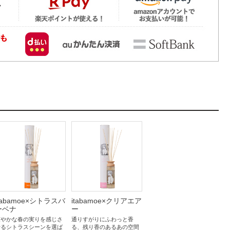
ン
tabamoe×シトラスバ
itabamoe×クリアエア
ーベナ
ー
爽やかな春の実りを感じさ
通りすがりにふわっと香
せるシトラスシーンを選ば
る、残り香のあるあの空間