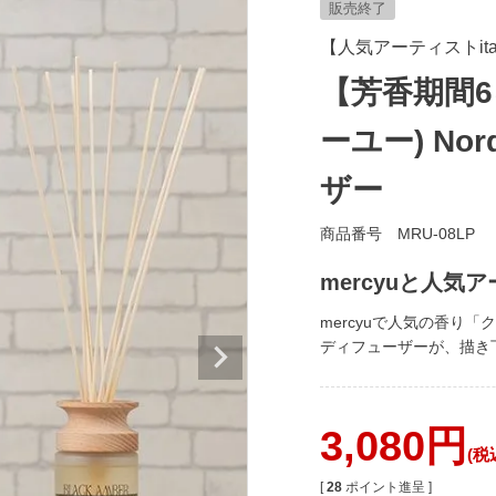
販売終了
【人気アーティストit
【芳香期間6ヶ
ーユー) Nor
ザー
商品番号
MRU-08LP
mercyuと人気
mercyuで人気の香り
ディフューザーが、描き
3,080
税
[
28
ポイント進呈 ]