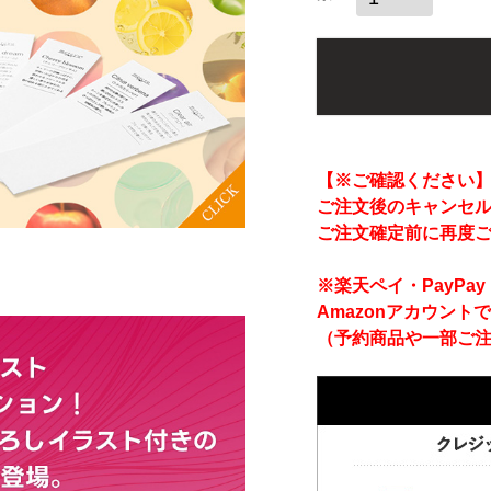
【※ご確認ください
ご注文後のキャンセ
ご注文確定前に再度
※楽天ペイ・PayP
Amazonアカウント
（予約商品や一部ご