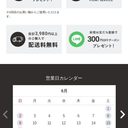
※2回目のお買い物からご使用いただけま
す。
営業日カレンダー
8月
日
月
火
水
木
金
土
1
2
3
4
5
6
7
8
9
10
11
12
13
14
15