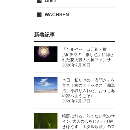
Onlili
WACHSEN
新着記事
「たまや～」は元祖・推し
活⁉ 夜空の「推し色」に隠さ
れた花火職人の神ファンサ
2026年7月30日
本日、私だけの「海開き」を
宣言！古のデトックス「潮湯
治」を取り入れた、おうち海
の家へようこそ♪
2026年7月17日
暗闇に灯る、熱くない恋のサ
イン♪大人の心をじんわり解
きほぐす「ホタル観賞」のス