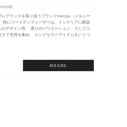
年11月20日
フレグランスを取り扱うブランドmercyu（メルシー
。 特にリードディフューザーは、インテリアに馴染
ルのデザイン性、 香りのバリエーション、そしてコ
良さで支持を集め、 ロングセラーアイテムをいくつ
続きを読む