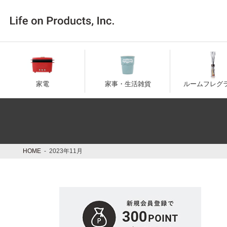
コ
ナ
ン
ビ
テ
ゲ
ン
ー
ツ
シ
へ
ョ
ス
ン
キ
に
家電
家事・生活雑貨
ルームフレグ
ッ
移
プ
動
HOME
2023年11月