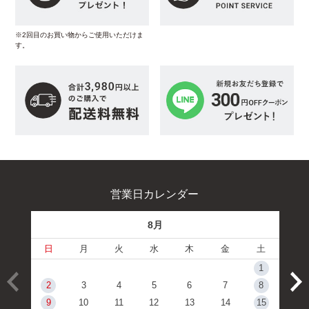
※2回目のお買い物からご使用いただけま
す。
営業日カレンダー
8月
日
月
火
水
木
金
土
1
2
3
4
5
6
7
8
9
10
11
12
13
14
15