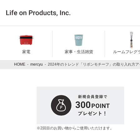
コ
ナ
ン
ビ
テ
ゲ
ン
ー
ツ
シ
へ
ョ
ス
ン
キ
に
家電
家事・生活雑貨
ルームフレグ
ッ
移
プ
動
HOME
mercyu
2024年のトレンド「リボンモチーフ」の取り入れ方ア
※2回目のお買い物からご使用いただけます。