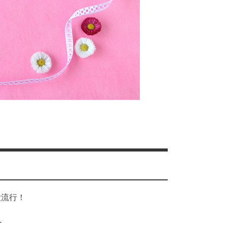
大流行！
て