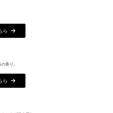
ちら
系の香り。
ちら