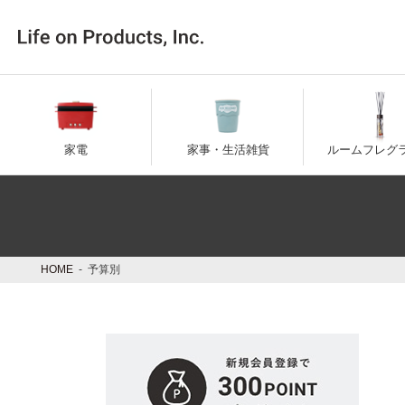
コ
ナ
ン
ビ
テ
ゲ
ン
ー
ツ
シ
へ
ョ
ス
ン
キ
に
家電
家事・生活雑貨
ルームフレグ
ッ
移
プ
動
HOME
予算別