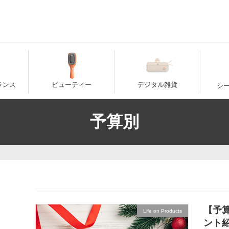
ランス
ビューティー
デジタル雑貨
シ
予算別
【予
Life on Products
ント