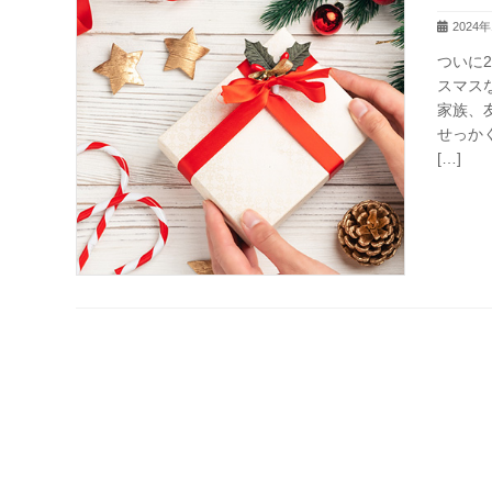
2024
ついに
スマス
家族、
せっか
[…]