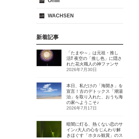
Onlili
WACHSEN
新着記事
「たまや～」は元祖・推し
活⁉ 夜空の「推し色」に隠さ
れた花火職人の神ファンサ
2026年7月30日
本日、私だけの「海開き」を
宣言！古のデトックス「潮湯
治」を取り入れた、おうち海
の家へようこそ♪
2026年7月17日
暗闇に灯る、熱くない恋のサ
イン♪大人の心をじんわり解
きほぐす「ホタル観賞」のス