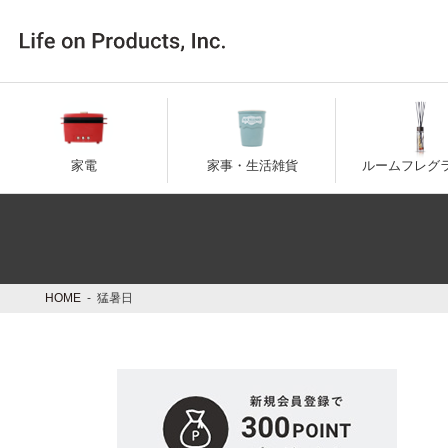
コ
ナ
ン
ビ
テ
ゲ
ン
ー
ツ
シ
へ
ョ
ス
ン
キ
に
家電
家事・生活雑貨
ルームフレグ
ッ
移
プ
動
HOME
猛暑日