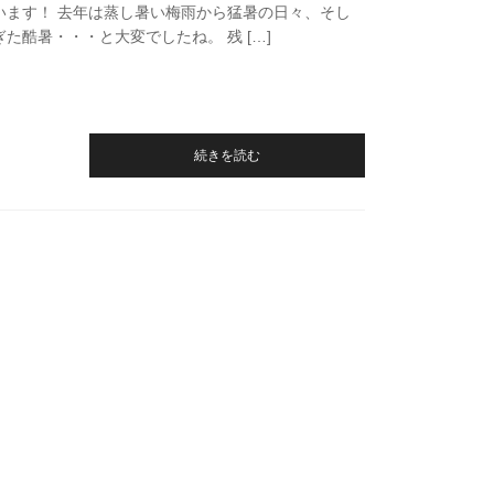
います！ 去年は蒸し暑い梅雨から猛暑の日々、そし
た酷暑・・・と大変でしたね。 残 […]
続きを読む