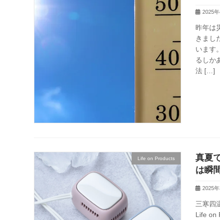
2025
昨年は
きまし
います
るしか
法 […]
真夏
Life on Products
は瞬
2025
三寒四
Life