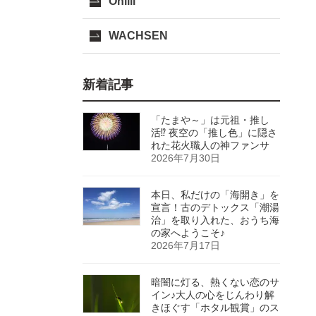
Onlili
WACHSEN
新着記事
「たまや～」は元祖・推し
活⁉ 夜空の「推し色」に隠さ
れた花火職人の神ファンサ
2026年7月30日
本日、私だけの「海開き」を
宣言！古のデトックス「潮湯
治」を取り入れた、おうち海
の家へようこそ♪
2026年7月17日
暗闇に灯る、熱くない恋のサ
イン♪大人の心をじんわり解
きほぐす「ホタル観賞」のス