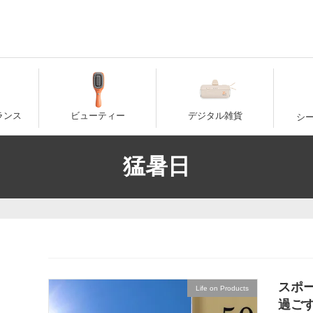
ランス
ビューティー
デジタル雑貨
シ
猛暑日
スポ
Life on Products
過ご