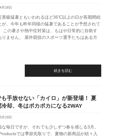
年4月18日
災害級猛暑ともいわれるほど35℃以上の日が長期間続
たが、今年も昨年同様の猛暑であることが予想されて
。 この暑さや熱中症対策は、もはや日常的に自衛す
ありません。 屋外競技のスポーツ選手たちはある方
続きを読む
でも手放せない「カイロ」が新登場！ 夏
間冷却、冬はポカポカになる2WAY
年3月19日
温な毎日ですが、それでも少しずつ春を感じる3月。
 on Productsでは季節先取りで、夏物の新商品が続々入