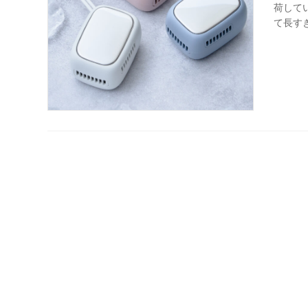
荷して
て長すぎ